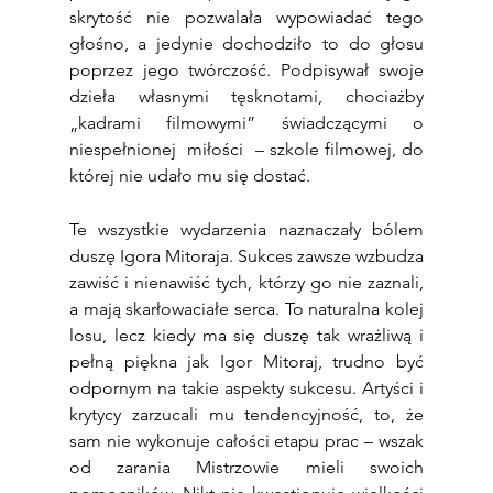
skrytość nie pozwalała wypowiadać tego 
głośno, a jedynie dochodziło to do głosu 
poprzez jego twórczość. Podpisywał swoje 
dzieła własnymi tęsknotami, chociażby 
„kadrami filmowymi” świadczącymi o 
niespełnionej  miłości  – szkole filmowej, do 
której nie udało mu się dostać.    
Te wszystkie wydarzenia naznaczały bólem 
duszę Igora Mitoraja. Sukces zawsze wzbudza 
zawiść i nienawiść tych, którzy go nie zaznali, 
a mają skarłowaciałe serca. To naturalna kolej 
losu, lecz kiedy ma się duszę tak wrażliwą i 
pełną piękna jak Igor Mitoraj, trudno być 
odpornym na takie aspekty sukcesu. Artyści i 
krytycy zarzucali mu tendencyjność, to, że 
sam nie wykonuje całości etapu prac – wszak 
od zarania Mistrzowie mieli swoich 