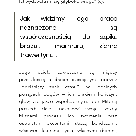
lat wydawała mi się głęboko wroga” (6).
Jak widzimy jego prace 
naznaczone są 
współczesnością, do szpiku 
brązu... marmuru, ziarna 
trawertynu.... 
Jego dzieła zawieszone są między 
przeszłością a dniem dzisiejszym poprzez 
„odciśnięty znak czasu” na idealnych 
posągach bogów – ich brakiem kończyn, 
głów, ale jakże współczesnym. Igor Mitoraj 
poszedł dalej, naznaczył swoje rzeźby 
bliznami procesu ich tworzenia oraz 
osobistymi akcentami, stratą, bandażami, 
własnymi kadrami życia, własnymi dłońmi, 