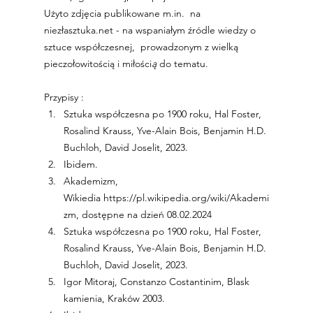
Użyto zdjęcia publikowane m.in.  na 
niezłasztuka.net - na wspaniałym źródle wiedzy o 
sztuce współczesnej,  prowadzonym z wielką 
pieczołowitością i miłości
ą 
do tematu.
Przypisy :
Sztuka współczesna po 1900 roku, Hal Foster, 
Rosalind Krauss, Yve-Alain Bois, Benjamin H.D. 
Buchloh, David Joselit, 2023.
Ibidem.
Akademizm, 
Wikiedia 
https://pl.wikipedia.org/wiki/Akademi
zm,
 dostępne na dzień 08.02.2024
Sztuka współczesna po 1900 roku, Hal Foster, 
Rosalind Krauss, Yve-Alain Bois, Benjamin H.D. 
Buchloh, David Joselit, 2023.
Igor Mitoraj, Constanzo Costantinim, Blask 
kamienia, Kraków 2003.