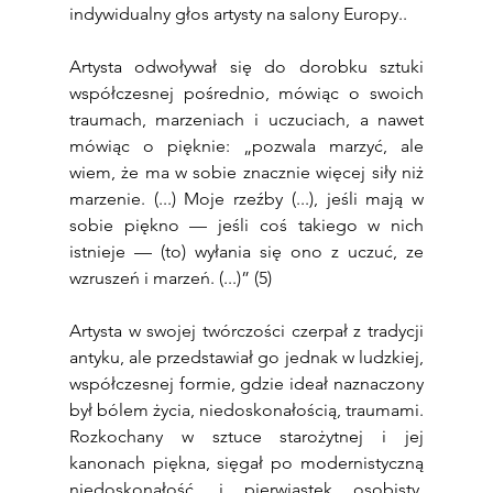
indywidualny głos artysty na salony Europy..
Artysta odwoływał się do dorobku sztuki 
współczesnej pośrednio, mówiąc o swoich 
traumach, marzeniach i uczuciach, a nawet 
mówiąc o pięknie: „pozwala marzyć, ale 
wiem, że ma w sobie znacznie więcej siły niż 
marzenie. (...) Moje rzeźby (...), jeśli mają w 
sobie piękno — jeśli coś takiego w nich 
istnieje — (to) wyłania się ono z uczuć, ze 
wzruszeń i marzeń. (...)” (5)
Artysta w swojej twórczości czerpał z tradycji 
antyku, ale przedstawiał go jednak w ludzkiej, 
współczesnej formie, gdzie ideał naznaczony 
był bólem życia, niedoskonałością, traumami. 
Rozkochany w sztuce starożytnej i jej 
kanonach piękna, sięgał po modernistyczną 
niedoskonałość, i pierwiastek osobisty, 