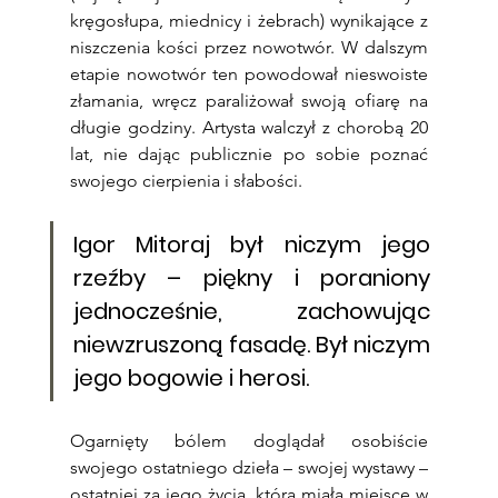
kręgosłupa, miednicy i żebrach) wynikające z 
niszczenia kości przez nowotwór. W dalszym 
etapie nowotwór ten powodował nieswoiste 
złamania, wręcz paraliżował swoją ofiarę na 
długie godziny. Artysta walczył z chorobą 20 
lat, nie dając publicznie po sobie poznać 
swojego cierpienia i słabości.
Igor Mitoraj był niczym jego 
rzeźby – piękny i poraniony 
jednocześnie, zachowując 
niewzruszoną fasadę. Był niczym 
jego bogowie i herosi.
Ogarnięty bólem doglądał osobiście 
swojego ostatniego dzieła – swojej wystawy – 
ostatniej za jego życia, która miała miejsce w 