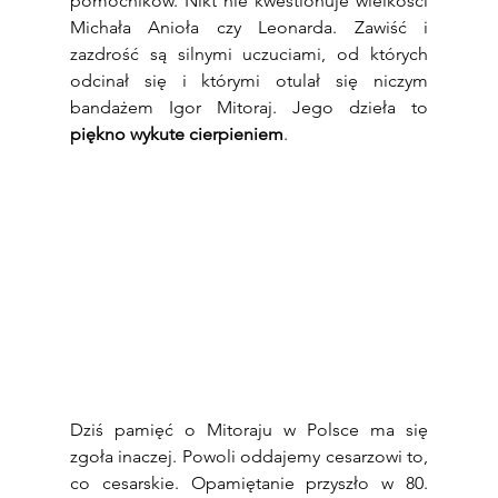
pomocników. Nikt nie kwestionuje wielkości 
Michała Anioła czy Leonarda. Zawiść i 
zazdrość są silnymi uczuciami, od których 
odcinał się i którymi otulał się niczym 
bandażem Igor Mitoraj. Jego dzieła to 
piękno wykute cierpieniem
.
Dziś pamięć o Mitoraju w Polsce ma się 
zgoła inaczej. Powoli oddajemy cesarzowi to, 
co cesarskie. Opamiętanie przyszło w 80. 