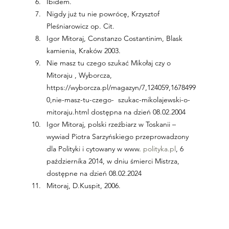
Ibidem.
Nigdy już tu nie powrócę, Krzysztof 
Pleśniarowicz op. Cit.
Igor Mitoraj, Constanzo Costantinim, Blask 
kamienia, Kraków 2003.
Nie masz tu czego szukać Mikołaj czy o 
Mitoraju , Wyborcza, 
https://wyborcza.pl/magazyn/7,124059,1678499
0,nie-masz-tu-czego-  szukac-mikolajewski-o-
mitoraju.html dostępna na dzień 08.02.2004
Igor Mitoraj, polski rzeźbiarz w Toskanii
 – 
wywiad Piotra Sarzyńskiego przeprowadzony 
dla Polityki i cytowany w www. 
polityka.pl
, 6 
października 2014, w dniu śmierci Mistrza, 
dostępne na dzień 08.02.2024
Mitoraj, D.Kuspit, 2006.