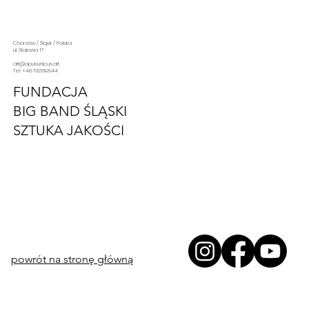
Chorzów / Śląsk / Polska
ul. Stalowa 17
art@opusunicus.art
Tel: +48 512139844
Jak dziś pojmujemy sztukę? Jak
FUNDACJA
czytano sztukę przed rewolucją
BIG BAND ŚLĄSKI
zwaną sztuką współczesną?
SZTUKA JAKOŚCI
powrót na stronę główną