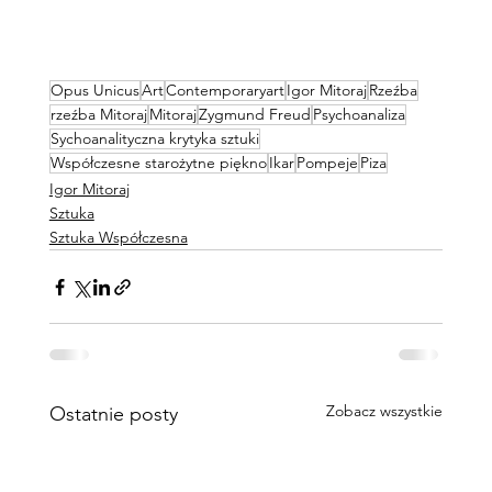
Opus Unicus
Art
Contemporaryart
Igor Mitoraj
Rzeźba
rzeźba Mitoraj
Mitoraj
Zygmund Freud
Psychoanaliza
Sychoanalityczna krytyka sztuki
Współczesne starożytne piękno
Ikar
Pompeje
Piza
Igor Mitoraj
Sztuka
Sztuka Współczesna
Zobacz wszystkie
Ostatnie posty