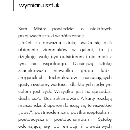
wymiaru sztuki.
Sam Mistrz powiedział o niektórych 
przejawach sztuki współczesnej:
„Jeżeli za poważną sztukę uważa się dziś 
obieranie ziemniaków w galerii, to ja 
dziękuję, wolę być outsiderem i nie mieć z 
tym nic wspólnego. Dzisiejszą sztukę 
zaanektowała niewielka grupa ludzi, 
aroganckich technokratów, narzucających 
gusty i systemy wartości, dla których jedynym 
celem jest zysk. Wszystko jest na sprzedaż: 
duch, ciało. Bez zahamowań. A karty rozdają 
marszandzi. Z uporem lansują się te wszystkie 
„post”: postmodernizm, postkonceptualizm, 
postbeuysizm, postduchampizm. Sztukę 
odcinającą się od emocji i prawdziwych 