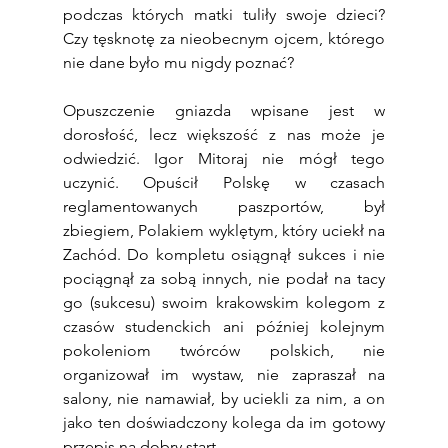
podczas których matki tuliły swoje dzieci? 
Czy tęsknotę za nieobecnym ojcem, którego 
nie dane było mu nigdy poznać?
Opuszczenie gniazda wpisane jest w 
dorosłość, lecz większość z nas może je 
odwiedzić. Igor Mitoraj nie mógł tego 
uczynić. Opuścił Polskę w czasach 
reglamentowanych paszportów, był 
zbiegiem, Polakiem wyklętym, który uciekł na 
Zachód. Do kompletu osiągnął sukces i nie 
pociągnął za sobą innych, nie podał na tacy 
go (sukcesu) swoim krakowskim kolegom z 
czasów studenckich ani później kolejnym 
pokoleniom twórców polskich, nie 
organizował im wystaw, nie zapraszał na 
salony, nie namawiał, by uciekli za nim, a on 
jako ten doświadczony kolega da im gotowy 
przepis na dobry start.