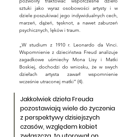
pozwoliły traktować współczesne dzieło 
sztuki jako wyraz osobowości artysty i w 
dziele poszukiwać jego indywidualnych cech, 
marzeń, dążeń, tęsknot, a nawet zaburzeń 
psychicznych, lęków i traum.
„W studium z 1910 r. Leonardo da Vinci. 
Wspomnienie z dzieciństwa Freud analizuje 
zagadkowe uśmiechy Mona Lisy i Matki 
Boskiej, dochodzi do wniosku, że w swych 
dziełach artysta zawarł wspomnienie 
wcześnie utraconej matki” (4).
Jakkolwiek dzieła Freuda 
pozostawiają wiele do życzenia 
z perspektywy dzisiejszych 
czasów, względem kobiet 
zwłaszcza, to utorował on 