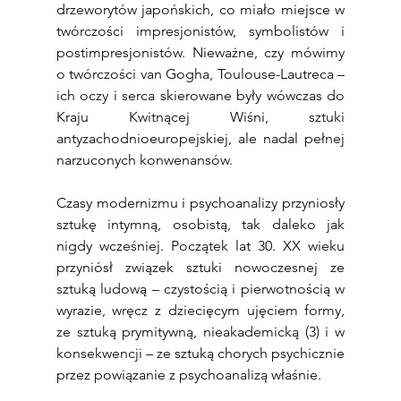
drzeworytów japońskich, co miało miejsce w 
twórczości impresjonistów, symbolistów i 
postimpresjonistów. Nieważne, czy mówimy 
o twórczości van Gogha, Toulouse-Lautreca – 
ich oczy i serca skierowane były wówczas do 
Kraju Kwitnącej Wiśni, sztuki 
antyzachodnioeuropejskiej, ale nadal pełnej 
narzuconych konwenansów.
Czasy modernizmu i psychoanalizy przyniosły 
sztukę intymną, osobistą, tak daleko jak 
nigdy wcześniej. Początek lat 30. XX wieku 
przyniósł związek sztuki nowoczesnej ze 
sztuką ludową – czystością i pierwotnością w 
wyrazie, wręcz z dziecięcym ujęciem formy, 
ze sztuką prymitywną, nieakademicką (3) i w 
konsekwencji – ze sztuką chorych psychicznie 
przez powiązanie z psychoanalizą właśnie.