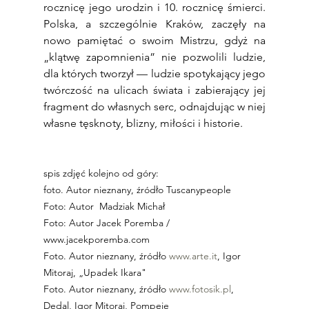
rocznicę jego urodzin i 10. rocznicę śmierci. 
Polska, a szczególnie Kraków, zaczęły na 
nowo pamiętać o swoim Mistrzu, gdyż na 
„klątwę zapomnienia” nie pozwolili ludzie, 
dla których tworzył — ludzie spotykający jego 
twórczość na ulicach świata i zabierający jej 
fragment do własnych serc, odnajdując w niej 
własne tęsknoty, blizny, miłości i historie.
spis zdjęć kolejno od góry:
foto. Autor nieznany, źródło Tuscanypeople
Foto: Autor  Madziak Michał
Foto: Autor Jacek Poremba / 
www.jacekporemba.com
Foto. Autor nieznany, źródło 
www.arte.it
, Igor 
Mitoraj, „Upadek Ikara" 
Foto. Autor nieznany, źródło 
www.fotosik.pl
, 
Dedal, Igor Mitoraj, Pompeje  