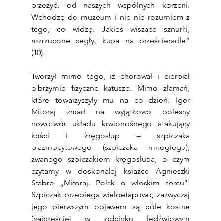
przeżyć, od naszych wspólnych korzeni. 
Wchodzę do muzeum i nic nie rozumiem z 
tego, co widzę. Jakieś wiszące sznurki, 
rozrzucone cegły, kupa na prześcieradle” 
(10).
Tworzył mimo tego, iż chorował i cierpiał 
olbrzymie fizyczne katusze. Mimo złamań, 
które towarzyszyły mu na co dzień. Igor 
Mitoraj zmarł na wyjątkowo bolesny 
nowotwór układu krwionośnego atakujący 
kości i kręgosłup – szpiczaka 
plazmocytowego (szpiczaka mnogiego), 
zwanego szpiczakiem kręgosłupa, o czym 
czytamy w doskonałej książce Agnieszki 
Stabro „Mitoraj. Polak o włoskim sercu”. 
Szpiczak przebiega wieloetapowo, zazwyczaj 
jego pierwszym objawem są bóle kostne 
(najczęściej w odcinku lędźwiowym 