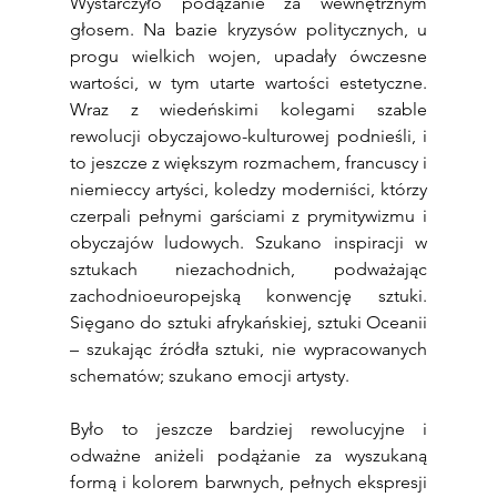
Wystarczyło podążanie za wewnętrznym 
głosem. Na bazie kryzysów politycznych, u 
progu wielkich wojen, upadały ówczesne 
wartości, w tym utarte wartości estetyczne. 
Wraz z wiedeńskimi kolegami szable 
rewolucji obyczajowo-kulturowej podnieśli, i 
to jeszcze z większym rozmachem, francuscy i 
niemieccy artyści, koledzy moderniści, którzy 
czerpali pełnymi garściami z prymitywizmu i 
obyczajów ludowych. Szukano inspiracji w 
sztukach niezachodnich, podważając 
zachodnioeuropejską konwencję sztuki. 
Sięgano do sztuki afrykańskiej, sztuki Oceanii 
– szukając źródła sztuki, nie wypracowanych 
schematów; szukano emocji artysty.
Było to jeszcze bardziej rewolucyjne i 
odważne aniżeli podążanie za wyszukaną 
formą i kolorem barwnych, pełnych ekspresji 