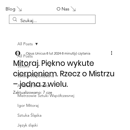
Blog
O Nas
All Posts
Opus Unicus
8 lut 2024
8 minut(y) czytania
All Posts
Mitoraj. Piękno wykute
Sztuka
cierpieniem. Rzecz o Mistrzu
Sztuka Współczesna
– jedna z wielu.
Andrzej Strumiłło
Zaktualizowano:
7 cze
Mistrzowie Sztuki Współczesnej
Igor Mitoraj
Sztuka Śląska
Język śląski