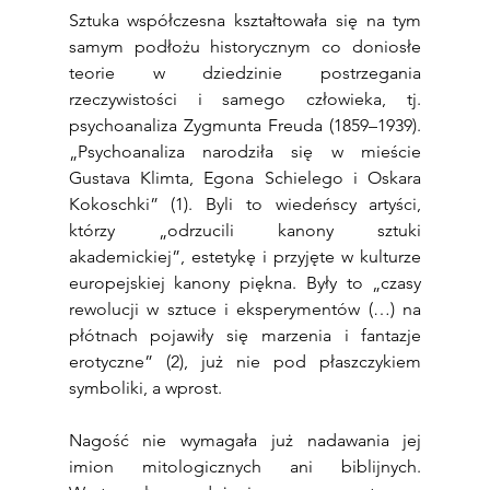
Sztuka współczesna kształtowała się na tym 
samym podłożu historycznym co doniosłe 
teorie w dziedzinie postrzegania 
rzeczywistości i samego człowieka, tj. 
psychoanaliza Zygmunta Freuda (1859–1939). 
„Psychoanaliza narodziła się w mieście 
Gustava Klimta, Egona Schielego i Oskara 
Kokoschki” (1). Byli to wiedeńscy artyści, 
którzy „odrzucili kanony sztuki 
akademickiej”, estetykę i przyjęte w kulturze 
europejskiej kanony piękna. Były to „czasy 
rewolucji w sztuce i eksperymentów (…) na 
płótnach pojawiły się marzenia i fantazje 
erotyczne” (2), już nie pod płaszczykiem 
symboliki, a wprost.
Nagość nie wymagała już nadawania jej 
imion mitologicznych ani biblijnych. 