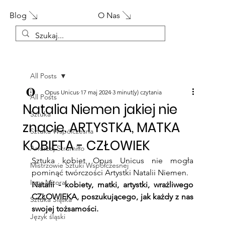
Blog
O Nas
All Posts
Opus Unicus
17 maj 2024
3 minut(y) czytania
All Posts
Natalia Niemen jakiej nie
Sztuka
znacie. ARTYSTKA, MATKA
Sztuka Współczesna
KOBIETA - CZŁOWIEK
Andrzej Strumiłło
Sztuka kobiet Opus Unicus nie mogła 
Mistrzowie Sztuki Współczesnej
pominąć twórczości Artystki Natalii Niemen.
Igor Mitoraj
Natalii - kobiety, matki, artystki, wrażliwego 
CZŁOWIEKA, poszukującego, jak każdy z nas 
Sztuka Śląska
swojej tożsamości.
Język śląski