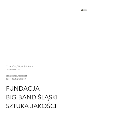
Chorzów / Śląsk / Polska
ul. Stalowa 17
art@opusunicus.art
Tel: +48 512139844
Jasne gwiazdy postindustrialnej
FUNDACJA
transformacji: Bilbao, Glasgow i
BIG BAND ŚLĄSKI
Katowice
SZTUKA JAKOŚCI