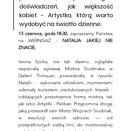
doświadczeń
, jak większość 
kobiet 
- Artystka, którą warto 
wydobyć na światło dzienne. 
13 czerwca, godz.18:30, 
zapraszamy Państwa 
na WERNISAŻ - 
NATALIA JAKIEJ NIE 
ZNACIE.
Iwona Szoka, nie tak dawno, oglądała 
wspaniałą wystawę Mistrza Siudmaka w 
Galerii Tichauer, powiedziała, iż rysunki 
Natalii -  wykonane ołówkiem, momentami 
uderzały kunsztem zredukowanych kresek - 
oddających przestrzenne formy mistrza, tak 
jak szkic Artystki - Pelikan. Przypomina drogę 
jaką przeszedł sam Mistrz Wojciech Siudmak, 
w ewolucji swoich szkiców — od 
przepełnionych siatką linii, do mistrzowskiej 