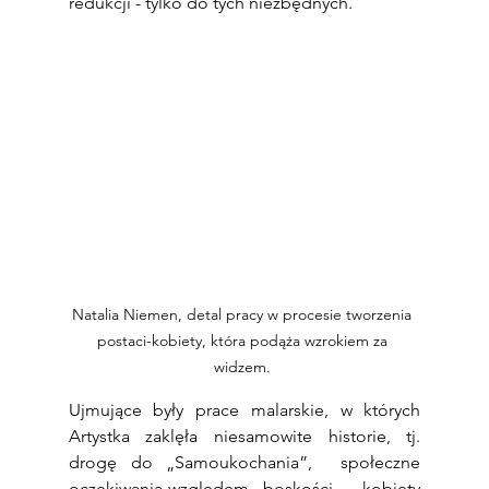
redukcji - tylko do tych niezbędnych. 
Natalia Niemen, detal pracy w procesie tworzenia 
postaci-kobiety, która podąża wzrokiem za 
widzem. 
Ujmujące były prace malarskie, w których 
Artystka zaklęła niesamowite historie, tj. 
drogę do „Samoukochania”,  społeczne 
oczekiwania względem „boskości — kobiety 