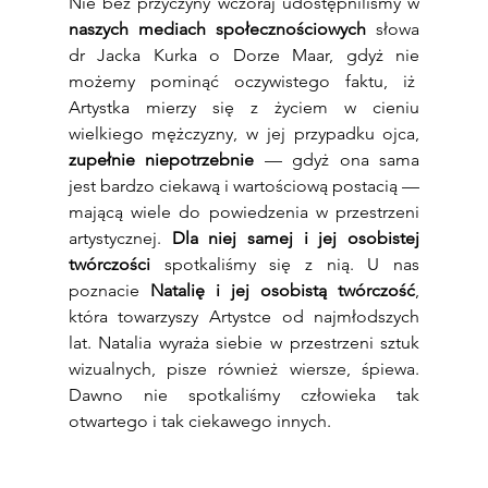
Nie bez przyczyny wczoraj udostępniliśmy w 
naszych mediach społecznościowych
 słowa 
dr Jacka Kurka o Dorze Maar, gdyż nie 
możemy pominąć oczywistego faktu, iż  
Artystka mierzy się
z życiem w cieniu 
wielkiego mężczyzny, w jej przypadku ojca, 
zupełnie niepotrzebnie
 — gdyż ona sama 
jest bardzo ciekawą i wartościową postacią — 
mającą wiele do powiedzenia w przestrzeni 
artystycznej. 
Dla niej samej i jej osobistej 
twórczości 
spotkaliśmy
się z nią. U nas 
poznacie 
Natalię i jej osobistą twórczość
, 
która towarzyszy Artystce od najmłodszych 
lat. Natalia wyraża siebie w przestrzeni sztuk 
wizualnych, pisze również wiersze, śpiewa. 
Dawno nie spotkaliśmy człowieka tak 
otwartego i tak ciekawego innych.