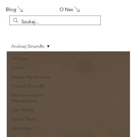
Blog
O Nas
Andrzej Strumiłło
All Posts
Sztuka
Sztuka Współczesna
Andrzej Strumiłło
Mistrzowie Sztuki
Współczesnej
Igor Mitoraj
Sztuka Śląska
Język śląski