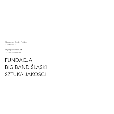
Chorzów / Śląsk / Polska
ul. Stalowa 17
art@opusunicus.art
Tel: +48 512139844
FUNDACJA
BIG BAND ŚLĄSKI
SZTUKA JAKOŚCI